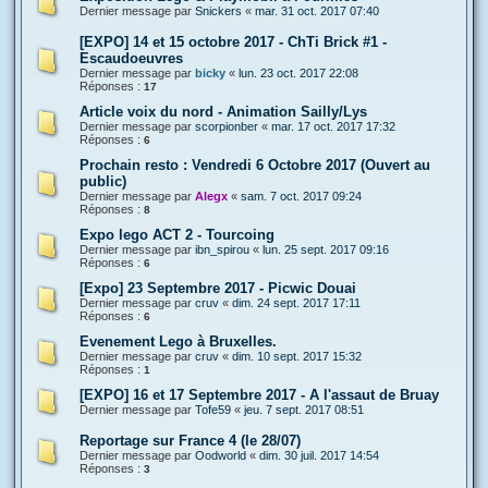
Dernier message par
Snickers
«
mar. 31 oct. 2017 07:40
[EXPO] 14 et 15 octobre 2017 - ChTi Brick #1 -
Escaudoeuvres
Dernier message par
bicky
«
lun. 23 oct. 2017 22:08
Réponses :
17
Article voix du nord - Animation Sailly/Lys
Dernier message par
scorpionber
«
mar. 17 oct. 2017 17:32
Réponses :
6
Prochain resto : Vendredi 6 Octobre 2017 (Ouvert au
public)
Dernier message par
Alegx
«
sam. 7 oct. 2017 09:24
Réponses :
8
Expo lego ACT 2 - Tourcoing
Dernier message par
ibn_spirou
«
lun. 25 sept. 2017 09:16
Réponses :
6
[Expo] 23 Septembre 2017 - Picwic Douai
Dernier message par
cruv
«
dim. 24 sept. 2017 17:11
Réponses :
6
Evenement Lego à Bruxelles.
Dernier message par
cruv
«
dim. 10 sept. 2017 15:32
Réponses :
1
[EXPO] 16 et 17 Septembre 2017 - A l'assaut de Bruay
Dernier message par
Tofe59
«
jeu. 7 sept. 2017 08:51
Reportage sur France 4 (le 28/07)
Dernier message par
Oodworld
«
dim. 30 juil. 2017 14:54
Réponses :
3