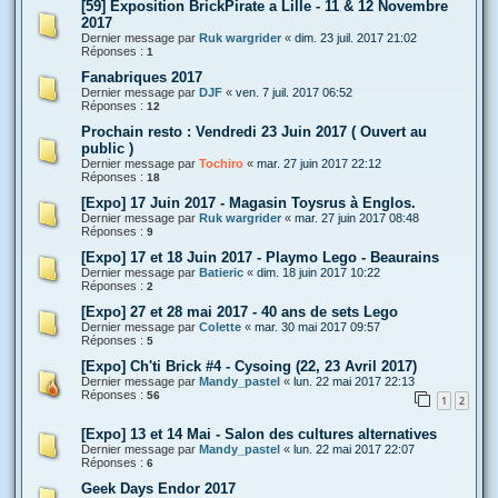
[59] Exposition BrickPirate a Lille - 11 & 12 Novembre
2017
Dernier message par
Ruk wargrider
«
dim. 23 juil. 2017 21:02
Réponses :
1
Fanabriques 2017
Dernier message par
DJF
«
ven. 7 juil. 2017 06:52
Réponses :
12
Prochain resto : Vendredi 23 Juin 2017 ( Ouvert au
public )
Dernier message par
Tochiro
«
mar. 27 juin 2017 22:12
Réponses :
18
[Expo] 17 Juin 2017 - Magasin Toysrus à Englos.
Dernier message par
Ruk wargrider
«
mar. 27 juin 2017 08:48
Réponses :
9
[Expo] 17 et 18 Juin 2017 - Playmo Lego - Beaurains
Dernier message par
Batieric
«
dim. 18 juin 2017 10:22
Réponses :
2
[Expo] 27 et 28 mai 2017 - 40 ans de sets Lego
Dernier message par
Colette
«
mar. 30 mai 2017 09:57
Réponses :
5
[Expo] Ch'ti Brick #4 - Cysoing (22, 23 Avril 2017)
Dernier message par
Mandy_pastel
«
lun. 22 mai 2017 22:13
Réponses :
56
1
2
[Expo] 13 et 14 Mai - Salon des cultures alternatives
Dernier message par
Mandy_pastel
«
lun. 22 mai 2017 22:07
Réponses :
6
Geek Days Endor 2017