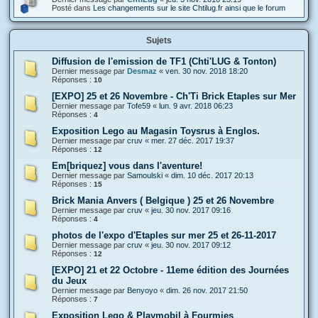
Posté dans
Les changements sur le site Chtilug.fr ainsi que le forum
Sujets
Diffusion de l'emission de TF1 (Chti'LUG & Tonton)
Dernier message par
Desmaz
«
ven. 30 nov. 2018 18:20
Réponses :
10
[EXPO] 25 et 26 Novembre - Ch'Ti Brick Etaples sur Mer
Dernier message par
Tofe59
«
lun. 9 avr. 2018 06:23
Réponses :
4
Exposition Lego au Magasin Toysrus à Englos.
Dernier message par
cruv
«
mer. 27 déc. 2017 19:37
Réponses :
12
Em[briquez] vous dans l'aventure!
Dernier message par
Samoulski
«
dim. 10 déc. 2017 20:13
Réponses :
15
Brick Mania Anvers ( Belgique ) 25 et 26 Novembre
Dernier message par
cruv
«
jeu. 30 nov. 2017 09:16
Réponses :
4
photos de l'expo d'Etaples sur mer 25 et 26-11-2017
Dernier message par
cruv
«
jeu. 30 nov. 2017 09:12
Réponses :
12
[EXPO] 21 et 22 Octobre - 11eme édition des Journées
du Jeux
Dernier message par
Benyoyo
«
dim. 26 nov. 2017 21:50
Réponses :
7
Exposition Lego & Playmobil à Fourmies