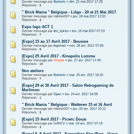
Dernier message par
Batieric
«
dim. 21 mai 2017 17:28
Réponses :
5
" Brick Mania " Belgique - Liège - 20 et 21 Mai 2017
Dernier message par
mikkke007
«
jeu. 18 mai 2017 13:33
Réponses :
4
Expo lego ACT 1
Dernier message par
ibn_spirou
«
lun. 15 mai 2017 07:23
Réponses :
7
[Expo] 15 au 17 Avril 2017 - Bousies
Dernier message par
legoman
«
ven. 28 avr. 2017 07:05
Réponses :
9
[Expo] 25 Avril 2017 - Kinepolis Lomme
Dernier message par
fristyle
«
jeu. 27 avr. 2017 17:45
Réponses :
10
Nos ateliers
Dernier message par
Batieric
«
mar. 25 avr. 2017 18:32
Réponses :
7
[Expo] 29 et 30 Avril 2017 - Salon Retrogaming de
Merlimon
Dernier message par
Djaur
«
lun. 24 avr. 2017 16:58
Réponses :
1
" Brick Mania " Belgique - Wetteren 15 et 16 Avril
Dernier message par
mikkke007
«
jeu. 20 avr. 2017 10:12
Réponses :
9
[Expo] 15 Avril 2017 - Picwic Douai
Dernier message par
GANTZ
«
mar. 18 avr. 2017 07:19
Réponses :
3
[Expo] 8, 9 Avril 2017 - Exposition Star Wars - Vieux