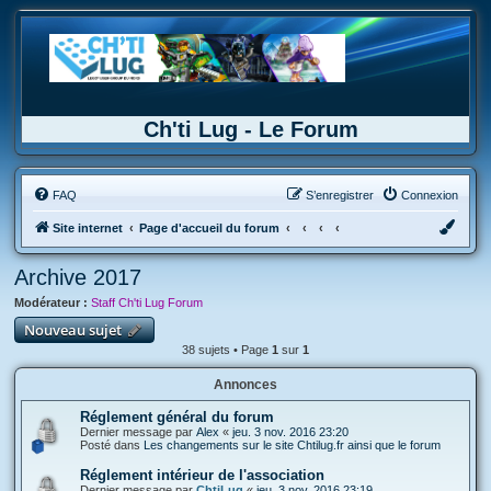
Ch'ti Lug - Le Forum
FAQ
S’enregistrer
Connexion
Site internet
Page d'accueil du forum
Archive 2017
Modérateur :
Staff Ch'ti Lug Forum
Nouveau sujet
38 sujets • Page
1
sur
1
Annonces
Réglement général du forum
Dernier message par
Alex
«
jeu. 3 nov. 2016 23:20
Posté dans
Les changements sur le site Chtilug.fr ainsi que le forum
Réglement intérieur de l'association
Dernier message par
ChtiLug
«
jeu. 3 nov. 2016 23:19