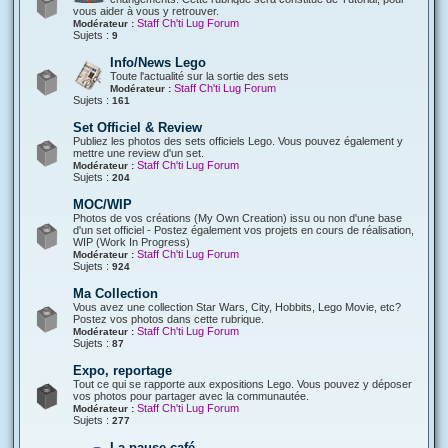
vous aider à vous y retrouver.
Staff Ch'ti Lug Forum
Modérateur :
Sujets :
9
Info/News Lego
Toute l'actualité sur la sortie des sets
Staff Ch'ti Lug Forum
Modérateur :
Sujets :
161
Set Officiel & Review
Publiez les photos des sets officiels Lego. Vous pouvez également y
mettre une review d'un set.
Staff Ch'ti Lug Forum
Modérateur :
Sujets :
204
MOC/WIP
Photos de vos créations (My Own Creation) issu ou non d'une base
d'un set officiel - Postez également vos projets en cours de réalisation,
WIP (Work In Progress)
Staff Ch'ti Lug Forum
Modérateur :
Sujets :
924
Ma Collection
Vous avez une collection Star Wars, City, Hobbits, Lego Movie, etc?
Postez vos photos dans cette rubrique.
Staff Ch'ti Lug Forum
Modérateur :
Sujets :
87
Expo, reportage
Tout ce qui se rapporte aux expositions Lego. Vous pouvez y déposer
vos photos pour partager avec la communautée.
Staff Ch'ti Lug Forum
Modérateur :
Sujets :
277
La pause café