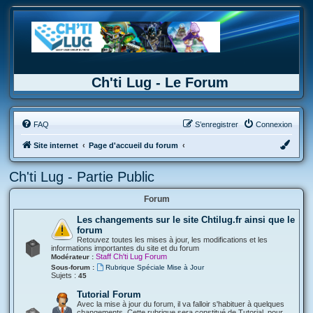
Ch'ti Lug - Le Forum
FAQ
S’enregistrer
Connexion
Site internet
Page d'accueil du forum
Ch'ti Lug - Partie Public
Forum
Les changements sur le site Chtilug.fr ainsi que le
forum
Retouvez toutes les mises à jour, les modifications et les
informations importantes du site et du forum
Staff Ch'ti Lug Forum
Modérateur :
Sous-forum :
Rubrique Spéciale Mise à Jour
Sujets :
45
Tutorial Forum
Avec la mise à jour du forum, il va falloir s'habituer à quelques
changements. Cette rubrique sera constitué de Tutorial, pour