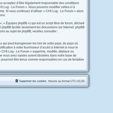
 vous acceptez d’être légalement responsable des conditions
'ti Lug - Le Forum ». Nous pouvons modifier celles-ci à
e. Si vous continuez d’utiliser « Ch'ti Lug - Le Forum » alors
ons.
, « Équipes phpBB ») qui est un script libre de forum, déclaré
iel phpBB facilite seulement les discussions sur Internet. phpBB
s au sujet de phpBB, veuillez consulter :
 qui peut transgresser les lois de votre pays, du pays où
fication à votre fournisseur d’accès à Internet si nous le
 Ch'ti Lug - Le Forum » supprime, modifie, déplace ou
ue vous avez saisies soient stockées dans notre base de
ne pourront être tenus comme responsables en cas de tentative
Supprimer les cookies
Heures au format
UTC+01:00