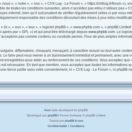
 nous », « notre », « nos », « Ch'ti Lug - Le Forum », « https://chtilug.fr/forum »),
e de toutes les conditions suivantes, alors n’accédez pas et/ou n’utilisez pas « Ch
ez informé, bien qu’il soit prudent de vérifier régulièrement celles-ci par vous-mêm
légalement responsable des conditions découlant des mises à jour et/ou modificati
ils », « eux », « leur », « logiciel phpBB », « www.phpbb.com », « phpBB Limited »
i-après par « GPL ») et qui peut être téléchargé depuis
www.phpbb.com
. Le logic
’acceptons pas comme contenu ou conduite permis. Pour de plus amples information
ulgaire, diffamatoire, choquant, menaçant, à caractère sexuel ou tout autre contenu
es. Le faire peut vous mener à un bannissement immédiat et permanent, avec une noti
t enregistrées pour aider au renforcement de ces conditions. Vous acceptez que «
la est nécessaire. En tant que membre, vous acceptez que toutes les informations q
 une tierce partie sans votre consentement, ni « Ch'ti Lug - Le Forum », ni phpBB 
Aero
style developed for phpBB
Développé par
phpBB
® Forum Software © phpBB Limited
Traduit par
phpBB-fr.com
Confidentialité
|
Conditions