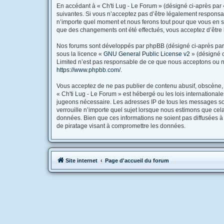
En accédant à « Ch'ti Lug - Le Forum » (désigné ci-après par «
suivantes. Si vous n’acceptez pas d’être légalement responsabl
n’importe quel moment et nous ferons tout pour que vous en soy
que des changements ont été effectués, vous acceptez d’être 
Nos forums sont développés par phpBB (désigné ci-après par « 
sous la licence «
GNU General Public License v2
» (désigné c
Limited n’est pas responsable de ce que nous acceptons ou n
https://www.phpbb.com/
.
Vous acceptez de ne pas publier de contenu abusif, obscène, v
« Ch'ti Lug - Le Forum » est hébergé ou les lois international
jugeons nécessaire. Les adresses IP de tous les messages son
verrouille n’importe quel sujet lorsque nous estimons que ce
données. Bien que ces informations ne soient pas diffusées à
de piratage visant à compromettre les données.
Site internet
Page d'accueil du forum