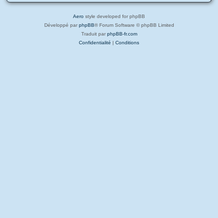
Aero
style developed for phpBB
Développé par
phpBB
® Forum Software © phpBB Limited
Traduit par
phpBB-fr.com
Confidentialité
|
Conditions