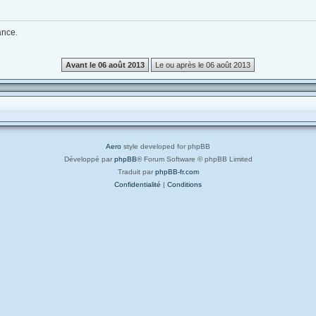
ance.
Aero
style developed for phpBB
Développé par
phpBB
® Forum Software © phpBB Limited
Traduit par
phpBB-fr.com
Confidentialité
|
Conditions