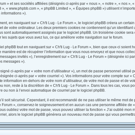
m » et ses sociétés affiliées (désignés ci-après par « nous », « notre », « nos », « 
hpBB », « www.phpbb.com », « phpBB Limited », « Équipes phpBB ») utilisent n’import
 informations »).
t, en naviguant sur « Ch'ti Lug - Le Forum », le logiciel phpBB créera un certain n
t de votre ordinateur. Les deux premiers cookies ne contiennent qu’un identifiant uti
ous sont automatiquement assignés par le logiciel phpBB. Un troisième cookie sera c
ur les sujets que vous avez lus, ce qui améliore votre navigation sur le forum.
l phpBB tout en naviguant sur « Ch'ti Lug - Le Forum », bien que ceux-ci soient h
manière est de récupérer l’information que vous nous envoyez et que nous collectons
« messages invités »), l’enregistrement sur « Ch'ti Lug - Le Forum » (désignée ici 
vos messages »).
igné ci-après par « votre nom d’utilisateur »), un mot de passe personnel utilisé p
ésignée ci-après par « votre courriel »). Vos informations pour votre compte sur « C
information en-dehors de votre nom d’utilisateur, de votre mot de passe et de votr
ou non, reste à la discrétion de « Ch'ti Lug - Le Forum ». Dans tous les cas, vous p
e ou non à l’envoi automatique de courriel par le logiciel phpBB.
il soit sécurisé. Cependant, il est recommandé de ne pas utiliser le même mot de pa
Le Forum », conservez-le soigneusement et en aucun cas une personne affiliée de « 
s oubliez votre mot de passe, vous pouvez utiliser la fonction « J’ai oublié mon 
urriel, alors le logiciel phpBB générera un nouveau mot de passe qui vous permettr