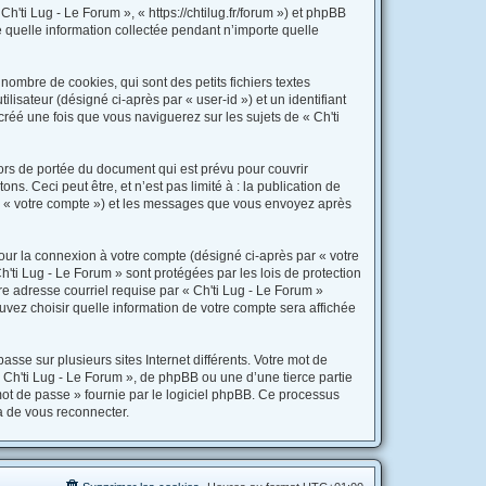
Ch'ti Lug - Le Forum », « https://chtilug.fr/forum ») et phpBB
e quelle information collectée pendant n’importe quelle
ombre de cookies, qui sont des petits fichiers textes
lisateur (désigné ci-après par « user-id ») et un identifiant
réé une fois que vous naviguerez sur les sujets de « Ch'ti
ors de portée du document qui est prévu pour couvrir
. Ceci peut être, et n’est pas limité à : la publication de
par « votre compte ») et les messages que vous envoyez après
our la connexion à votre compte (désigné ci-après par « votre
h'ti Lug - Le Forum » sont protégées par les lois de protection
e adresse courriel requise par « Ch'ti Lug - Le Forum »
ouvez choisir quelle information de votre compte sera affichée
sse sur plusieurs sites Internet différents. Votre mot de
Ch'ti Lug - Le Forum », de phpBB ou une d’une tierce partie
mot de passe » fournie par le logiciel phpBB. Ce processus
a de vous reconnecter.