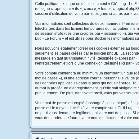
Cette politique explique en détail comment « Ch'ti Lug - Le Foru
(désigné ci-après par « ils », « eux », « leur », « logiciel p
session d’utilisation de votre part (désignée ci-après par « vos
Vos informations sont collectées de deux manières. Premièremen
téléchargés dans les fichiers temporaires du navigateur Interne
de session invité (désigné ci-après par « session-id »), qui v
Lug - Le Forum » et est utilisé pour stocker les informations s
Nous pouvons également créer des cookies externes au logicie
seulement les pages créées par le logiciel phpBB. La seconde 
message en tant qu’utilisateur invité (désignée ci-après par 
l’enregistrement et lors d’une connexion (désignés ici par « 
Votre compte contiendra au minimum un identifiant unique (dés
mot de passe »), et une adresse courriel personnelle valide (d
des données applicables dans le pays qui nous héberge. Toute 
durant la procédure d’enregistrement, qu’elle soit obligatoire 
publiquement. De plus, dans votre profil, vous pouvez souscrir
Votre mot de passe est crypté (hashage à sens unique) afin qu’
passe est le moyen d’accès à votre compte sur « Ch'ti Lug - 
ne peut vous demander légitimement votre mot de passe. Si vou
vous demandera de fournir votre nom d’utilisateur et votre co