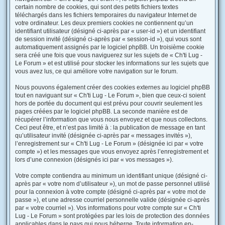
certain nombre de cookies, qui sont des petits fichiers textes
téléchargés dans les fichiers temporaires du navigateur Internet de
votre ordinateur. Les deux premiers cookies ne contiennent qu’un
identifiant utilisateur (désigné ci-après par « user-id ») et un identifiant
de session invité (désigné ci-après par « session-id »), qui vous sont
automatiquement assignés par le logiciel phpBB. Un troisième cookie
sera créé une fois que vous naviguerez sur les sujets de « Ch'ti Lug -
Le Forum » et est utilisé pour stocker les informations sur les sujets que
vous avez lus, ce qui améliore votre navigation sur le forum.
Nous pouvons également créer des cookies externes au logiciel phpBB
tout en naviguant sur « Ch'ti Lug - Le Forum », bien que ceux-ci soient
hors de portée du document qui est prévu pour couvrir seulement les
pages créées par le logiciel phpBB. La seconde manière est de
récupérer l’information que vous nous envoyez et que nous collectons.
Ceci peut être, et n’est pas limité à : la publication de message en tant
qu’utilisateur invité (désignée ci-après par « messages invités »),
l’enregistrement sur « Ch'ti Lug - Le Forum » (désignée ici par « votre
compte ») et les messages que vous envoyez après l’enregistrement et
lors d’une connexion (désignés ici par « vos messages »).
Votre compte contiendra au minimum un identifiant unique (désigné ci-
après par « votre nom d’utilisateur »), un mot de passe personnel utilisé
pour la connexion à votre compte (désigné ci-après par « votre mot de
passe »), et une adresse courriel personnelle valide (désignée ci-après
par « votre courriel »). Vos informations pour votre compte sur « Ch'ti
Lug - Le Forum » sont protégées par les lois de protection des données
applicables dans le pays qui nous héberge. Toute information en-