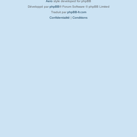
Aero
style developed for phpBB
Développé par
phpBB
® Forum Software © phpBB Limited
Traduit par
phpBB-fr.com
Confidentialité
|
Conditions