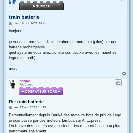
train batterie
M
dim. 16 oct. 2022 18:44
e
s
bonjour
s
a
g
je voudrais remplacer l'alimentation de mon train (piles) par une
e
batterie rechargeable
quel système vous avez achete compatible avec les manettes
lego (bluetooth)
merci
H
a
lordthor
u
Modérateur
t
Re: train batterie
M
lun. 17 oct. 2022 14:43
e
s
Personnellement depuis l'arrivé des moteurs hors de prix de Lego
s
je suis passé par des moteurs lambda sur AliExpress.
a
g
On trouve des boitiers avec batterie, des moteurs beaucoup plus
e
performant également.