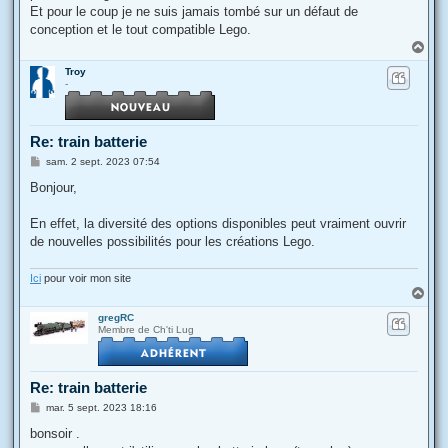
Et pour le coup je ne suis jamais tombé sur un défaut de
conception et le tout compatible Lego.
H
a
Troy
u
-
t
Re: train batterie
M
sam. 2 sept. 2023 07:54
e
s
Bonjour,
s
a
g
En effet, la diversité des options disponibles peut vraiment ouvrir
e
de nouvelles possibilités pour les créations Lego.
Ici
pour voir mon site
H
a
gregRC
u
Membre de Ch'ti Lug
t
Re: train batterie
M
mar. 5 sept. 2023 18:16
e
s
bonsoir .
s