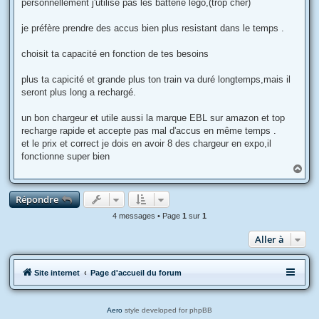
personnellement j'utilise pas les batterie lego,(trop cher)
a
g
e
je préfère prendre des accus bien plus resistant dans le temps .
choisit ta capacité en fonction de tes besoins
plus ta capicité et grande plus ton train va duré longtemps,mais il
seront plus long a rechargé.
un bon chargeur et utile aussi la marque EBL sur amazon et top
recharge rapide et accepte pas mal d'accus en même temps .
et le prix et correct je dois en avoir 8 des chargeur en expo,il
fonctionne super bien
H
a
u
Répondre
t
4 messages • Page
1
sur
1
Aller à
Site internet
Page d'accueil du forum
Aero
style developed for phpBB