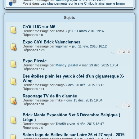
Posté dans
Les changements sur le site Chtilug.fr ainsi que le forum
Sujets
Ch'ti LUG sur M6
Dernier message par
Taltos
«
jeu. 31 mars 2016 19:37
Réponses :
8
Expo Ch'ti Brick Valenciennes
Dernier message par
legoman
«
jeu. 11 févr. 2016 16:12
Réponses :
79
1
2
3
Expo Picwic
Dernier message par
Mandy_pastel
«
mar. 29 déc. 2015 10:54
Réponses :
12
Des étoiles plein les yeux à côté d'un gigantesque X-
Wing
Dernier message par
dimgo
«
dim. 20 déc. 2015 18:13
Réponses :
11
Reportage TV de fin d'année
Dernier message par
mike
«
dim. 13 déc. 2015 19:34
Réponses :
31
1
2
Brick Mania Exposition 5 et 6 Décembre Belgique (
Liège )
Dernier message par
Tofe59
«
ven. 4 déc. 2015 18:47
Réponses :
4
Salon lego de Belleville sur Loire 26 et 27 sept . 2015
Dernier message par
franckybrique
«
jeu. 3 déc. 2015 14:05