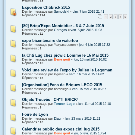
Réponses :
13
Exposition Chtibrick 2015
Dernier message par
Samoulski
«
dim. 7 juin 2015 21:41
Réponses :
124
1
2
3
4
5
[80] Briqu'Expo Montdidier - 6 & 7 Juin 2015
Dernier message par
Garagos
«
ven. 5 juin 2015 11:08
Réponses :
11
expo bicentenaire de waterloo
Dernier message par
Yazyascustom
«
jeu. 4 juin 2015 17:32
Réponses :
2
la Chti Lug chez picwic Lomme le 16 Mai 2015
Dernier message par
Bene gerit
«
lun. 18 mai 2015 10:02
Réponses :
18
Voici une review de l'expo by Julien le Legoman
Dernier message par
legoseb
«
sam. 16 mai 2015 14:02
Réponses :
15
[Organisation] Fans de Briques LEGO 2015
Dernier message par
bordolego
«
ven. 15 mai 2015 06:57
Réponses :
3
Objets Trouvés - CH'TI BRICK²
Dernier message par
Tonton-Lego
«
lun. 11 mai 2015 12:10
Réponses :
8
Foire de Lyon
Dernier message par
Djaur
«
lun. 23 mars 2015 11:21
Réponses :
10
Calendrier public des expos chti lug 2015
Dernier message par
Bene gerit
«
jeu. 5 févr. 2015 13:24