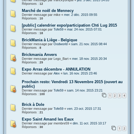
Réponses :
12
Marché de noël de Mennecy
Dernier message par
mike
«
mer. 2 déc. 2015 09:55
Réponses :
10
[public] calendrier expo/participation Chti Lug 2015
Dernier message par
Tofe59
«
mar. 24 nov. 2015 07:01
Réponses :
18
BrickMania à Liège - Belgique
Dernier message par
Oodworld
«
sam. 21 nov. 2015 08:44
Réponses :
8
Brickmania Anvers
Dernier message par
Lego_Bart
«
mer. 18 nov. 2015 20:34
Réponses :
29
Expo Arras décembre - ANNULATION
Dernier message par
Alex
«
lun. 16 nov. 2015 23:46
Prochain resto: Vendredi 13 Novembre 2015 (ouvert au
public)
Dernier message par
Tofe59
«
sam. 14 nov. 2015 23:21
Réponses :
100
1
2
3
4
Brick à Dole
Dernier message par
Tofe59
«
ven. 23 oct. 2015 17:31
Réponses :
21
Expo Saint Amand les Eaux
Dernier message par
membre59
«
dim. 11 oct. 2015 10:17
Réponses :
30
1
2