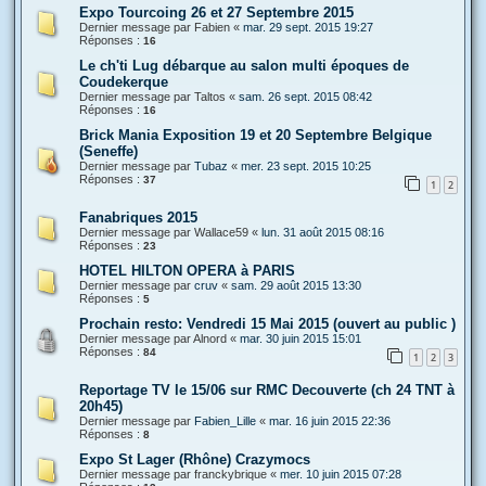
Expo Tourcoing 26 et 27 Septembre 2015
Dernier message par
Fabien
«
mar. 29 sept. 2015 19:27
Réponses :
16
Le ch'ti Lug débarque au salon multi époques de
Coudekerque
Dernier message par
Taltos
«
sam. 26 sept. 2015 08:42
Réponses :
16
Brick Mania Exposition 19 et 20 Septembre Belgique
(Seneffe)
Dernier message par
Tubaz
«
mer. 23 sept. 2015 10:25
Réponses :
37
1
2
Fanabriques 2015
Dernier message par
Wallace59
«
lun. 31 août 2015 08:16
Réponses :
23
HOTEL HILTON OPERA à PARIS
Dernier message par
cruv
«
sam. 29 août 2015 13:30
Réponses :
5
Prochain resto: Vendredi 15 Mai 2015 (ouvert au public )
Dernier message par
Alnord
«
mar. 30 juin 2015 15:01
Réponses :
84
1
2
3
Reportage TV le 15/06 sur RMC Decouverte (ch 24 TNT à
20h45)
Dernier message par
Fabien_Lille
«
mar. 16 juin 2015 22:36
Réponses :
8
Expo St Lager (Rhône) Crazymocs
Dernier message par
franckybrique
«
mer. 10 juin 2015 07:28