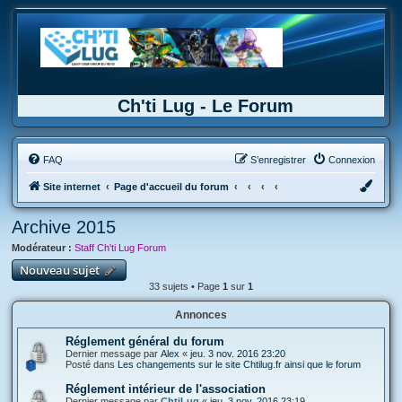
Ch'ti Lug - Le Forum
FAQ
S’enregistrer
Connexion
Site internet
Page d'accueil du forum
Archive 2015
Modérateur :
Staff Ch'ti Lug Forum
Nouveau sujet
33 sujets • Page
1
sur
1
Annonces
Réglement général du forum
Dernier message par
Alex
«
jeu. 3 nov. 2016 23:20
Posté dans
Les changements sur le site Chtilug.fr ainsi que le forum
Réglement intérieur de l'association
Dernier message par
ChtiLug
«
jeu. 3 nov. 2016 23:19