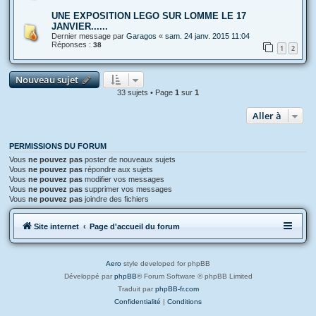
UNE EXPOSITION LEGO SUR LOMME LE 17
JANVIER......
Dernier message par
Garagos
«
sam. 24 janv. 2015 11:04
Réponses :
38
1
2
Nouveau sujet
33 sujets • Page
1
sur
1
Aller à
PERMISSIONS DU FORUM
Vous
ne pouvez pas
poster de nouveaux sujets
Vous
ne pouvez pas
répondre aux sujets
Vous
ne pouvez pas
modifier vos messages
Vous
ne pouvez pas
supprimer vos messages
Vous
ne pouvez pas
joindre des fichiers
Site internet
Page d'accueil du forum
Aero
style developed for phpBB
Développé par
phpBB
® Forum Software © phpBB Limited
Traduit par
phpBB-fr.com
Confidentialité
|
Conditions