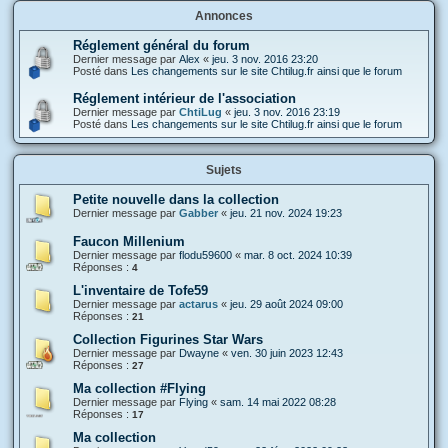
Annonces
Réglement général du forum
Dernier message par
Alex
«
jeu. 3 nov. 2016 23:20
Posté dans
Les changements sur le site Chtilug.fr ainsi que le forum
Réglement intérieur de l'association
Dernier message par
ChtiLug
«
jeu. 3 nov. 2016 23:19
Posté dans
Les changements sur le site Chtilug.fr ainsi que le forum
Sujets
Petite nouvelle dans la collection
Dernier message par
Gabber
«
jeu. 21 nov. 2024 19:23
Faucon Millenium
Dernier message par
flodu59600
«
mar. 8 oct. 2024 10:39
Réponses :
4
L'inventaire de Tofe59
Dernier message par
actarus
«
jeu. 29 août 2024 09:00
Réponses :
21
Collection Figurines Star Wars
Dernier message par
Dwayne
«
ven. 30 juin 2023 12:43
Réponses :
27
Ma collection #Flying
Dernier message par
Flying
«
sam. 14 mai 2022 08:28
Réponses :
17
Ma collection