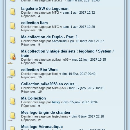
Dernier message par
stecel27
«
sam. 8 avr. 2017 15:46
la galerie SW de Leguman
Dernier message par
MTG
«
sam. 1 avr. 2017 12:32
Réponses :
4
collection liam
Dernier message par
MTG
«
sam. 1 avr. 2017 12:29
Réponses :
10
Ma collection de Duplo - Part. 1
Dernier message par
Samoulski
«
jeu. 16 mars 2017 21:27
Réponses :
5
Ma collection vintage des sets : legoland / System /
train
Dernier message par
guillaume05
«
mer. 22 févr. 2017 13:35
Réponses :
26
collection Star Wars
Dernier message par
floolf
«
dim. 19 févr. 2017 20:42
Réponses :
19
Collection mike2658 en cours...
Dernier message par
Mike2658
«
mar. 17 janv. 2017 10:03
Réponses :
15
Ma Collection
Dernier message par
bicky
«
dim. 15 janv. 2017 08:34
Réponses :
9
Mes lego Engin de chantier
Dernier message par
legtechmas
«
dim. 8 janv. 2017 22:18
Réponses :
21
Mes lego Aéronautique