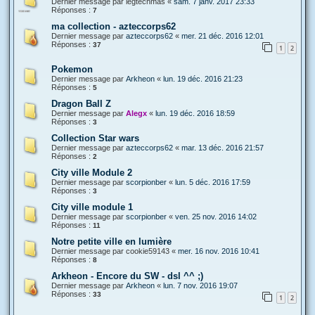
Dernier message par
legtechmas
«
sam. 7 janv. 2017 23:33
Réponses :
7
ma collection - azteccorps62
Dernier message par
azteccorps62
«
mer. 21 déc. 2016 12:01
Réponses :
37
1
2
Pokemon
Dernier message par
Arkheon
«
lun. 19 déc. 2016 21:23
Réponses :
5
Dragon Ball Z
Dernier message par
Alegx
«
lun. 19 déc. 2016 18:59
Réponses :
3
Collection Star wars
Dernier message par
azteccorps62
«
mar. 13 déc. 2016 21:57
Réponses :
2
City ville Module 2
Dernier message par
scorpionber
«
lun. 5 déc. 2016 17:59
Réponses :
3
City ville module 1
Dernier message par
scorpionber
«
ven. 25 nov. 2016 14:02
Réponses :
11
Notre petite ville en lumière
Dernier message par
cookie59143
«
mer. 16 nov. 2016 10:41
Réponses :
8
Arkheon - Encore du SW - dsl ^^ ;)
Dernier message par
Arkheon
«
lun. 7 nov. 2016 19:07
Réponses :
33
1
2