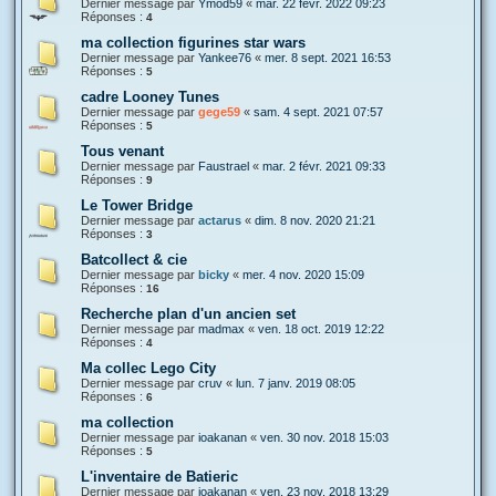
Dernier message par
Ymod59
«
mar. 22 févr. 2022 09:23
Réponses :
4
ma collection figurines star wars
Dernier message par
Yankee76
«
mer. 8 sept. 2021 16:53
Réponses :
5
cadre Looney Tunes
Dernier message par
gege59
«
sam. 4 sept. 2021 07:57
Réponses :
5
Tous venant
Dernier message par
Faustrael
«
mar. 2 févr. 2021 09:33
Réponses :
9
Le Tower Bridge
Dernier message par
actarus
«
dim. 8 nov. 2020 21:21
Réponses :
3
Batcollect & cie
Dernier message par
bicky
«
mer. 4 nov. 2020 15:09
Réponses :
16
Recherche plan d'un ancien set
Dernier message par
madmax
«
ven. 18 oct. 2019 12:22
Réponses :
4
Ma collec Lego City
Dernier message par
cruv
«
lun. 7 janv. 2019 08:05
Réponses :
6
ma collection
Dernier message par
ioakanan
«
ven. 30 nov. 2018 15:03
Réponses :
5
L'inventaire de Batieric
Dernier message par
ioakanan
«
ven. 23 nov. 2018 13:29