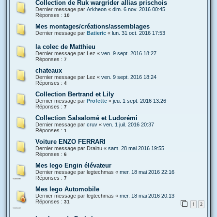
Collection de Ruk wargrider allias prischois
Dernier message par
Arkheon
«
dim. 6 nov. 2016 00:45
Réponses :
10
Mes montages/créations/assemblages
Dernier message par
Batieric
«
lun. 31 oct. 2016 17:53
la colec de Matthieu
Dernier message par
Lez
«
ven. 9 sept. 2016 18:27
Réponses :
7
chateaux
Dernier message par
Lez
«
ven. 9 sept. 2016 18:24
Réponses :
4
Collection Bertrand et Lily
Dernier message par
Profette
«
jeu. 1 sept. 2016 13:26
Réponses :
7
Collection Salsalomé et Ludorémi
Dernier message par
cruv
«
ven. 1 juil. 2016 20:37
Réponses :
1
Voiture ENZO FERRARI
Dernier message par
Dralnu
«
sam. 28 mai 2016 19:55
Réponses :
6
Mes lego Engin élévateur
Dernier message par
legtechmas
«
mer. 18 mai 2016 22:16
Réponses :
7
Mes lego Automobile
Dernier message par
legtechmas
«
mer. 18 mai 2016 20:13
Réponses :
31
1
2