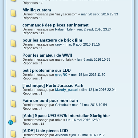
Réponses :
2
Minifig custom
Dernier message par
Yazyascustom
«
mar. 20 sept. 2016 19:33
Réponses :
6
commandé des pièces sur internet
Dernier message par
Fabien_Lille
«
ven. 2 sept. 2016 23:24
Réponses :
12
pour les amateurs de brick film
Dernier message par
cruv
«
mar. 9 août 2016 13:15
Réponses :
3
Pour les amateur de WWII
Dernier message par
man of brick
«
lun. 8 août 2016 10:53
Réponses :
9
petit problemme sur LDD
Dernier message par
gregRC
«
mer. 15 juin 2016 11:50
Réponses :
7
[Technique] Porte Jurassic Park
Dernier message par
Mandy_pastel
«
dim. 12 juin 2016 22:04
Réponses :
6
Faire un pont pour mon train
Dernier message par
Cristobal
«
mar. 24 mai 2016 19:54
Réponses :
4
[Aide] Space UFO 6979: Interstellar Starfighter
Dernier message par
mike
«
lun. 16 mai 2016 12:39
Réponses :
18
[AIDE] Liste pieces LDD
Dernier message par
Arkheon
«
jeu. 12 mai 2016 11:17