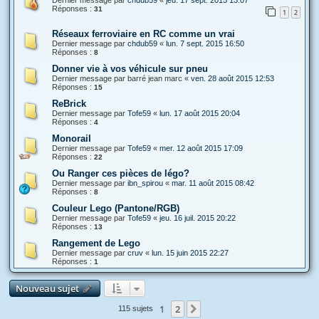
Dernier message par
chdub59
«
jeu. 17 sept. 2015 13:07
Réponses :
31
1
2
Réseaux ferroviaire en RC comme un vrai
Dernier message par
chdub59
«
lun. 7 sept. 2015 16:50
Réponses :
8
Donner vie à vos véhicule sur pneu
Dernier message par
barré jean marc
«
ven. 28 août 2015 12:53
Réponses :
15
ReBrick
Dernier message par
Tofe59
«
lun. 17 août 2015 20:04
Réponses :
4
Monorail
Dernier message par
Tofe59
«
mer. 12 août 2015 17:09
Réponses :
22
Ou Ranger ces pièces de légo?
Dernier message par
ibn_spirou
«
mar. 11 août 2015 08:42
Réponses :
8
Couleur Lego (Pantone/RGB)
Dernier message par
Tofe59
«
jeu. 16 juil. 2015 20:22
Réponses :
13
Rangement de Lego
Dernier message par
cruv
«
lun. 15 juin 2015 22:27
Réponses :
1
Nouveau sujet
1
2
Suivante
115 sujets