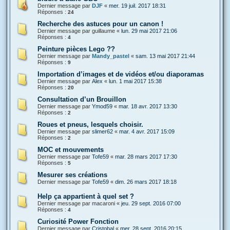
Dernier message par
DJF
«
mer. 19 juil. 2017 18:31
Réponses :
24
Recherche des astuces pour un canon !
Dernier message par
guillaume
«
lun. 29 mai 2017 21:06
Réponses :
4
Peinture pièces Lego ??
Dernier message par
Mandy_pastel
«
sam. 13 mai 2017 21:44
Réponses :
9
Importation d’images et de vidéos et/ou diaporamas
Dernier message par
Alex
«
lun. 1 mai 2017 15:38
Réponses :
20
Consultation d’un Brouillon
Dernier message par
Ymod59
«
mar. 18 avr. 2017 13:30
Réponses :
2
Roues et pneus, lesquels choisir.
Dernier message par
slimer62
«
mar. 4 avr. 2017 15:09
Réponses :
2
MOC et mouvements
Dernier message par
Tofe59
«
mar. 28 mars 2017 17:30
Réponses :
5
Mesurer ses créations
Dernier message par
Tofe59
«
dim. 26 mars 2017 18:18
Help ça appartient à quel set ?
Dernier message par
macaroni
«
jeu. 29 sept. 2016 07:00
Réponses :
4
Curiosité Power Fonction
Dernier message par
Cristobal
«
mer. 28 sept. 2016 20:15