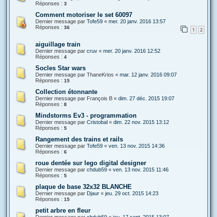
Réponses :
3
Comment motoriser le set 60097
Dernier message par
Tofe59
«
mer. 20 janv. 2016 13:57
Réponses :
36
1
2
aiguillage train
Dernier message par
cruv
«
mer. 20 janv. 2016 12:52
Réponses :
4
Socles Star wars
Dernier message par
ThaneKrios
«
mar. 12 janv. 2016 09:07
Réponses :
15
Collection étonnante
Dernier message par
François B
«
dim. 27 déc. 2015 19:07
Réponses :
8
Mindstorms Ev3 - programmation
Dernier message par
Cristobal
«
dim. 22 nov. 2015 13:12
Réponses :
5
Rangement des trains et rails
Dernier message par
Tofe59
«
ven. 13 nov. 2015 14:36
Réponses :
6
roue dentée sur lego digital designer
Dernier message par
chdub59
«
ven. 13 nov. 2015 11:46
Réponses :
5
plaque de base 32x32 BLANCHE
Dernier message par
Djaur
«
jeu. 29 oct. 2015 14:23
Réponses :
15
petit arbre en fleur