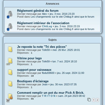
Annonces
Réglement général du forum
Dernier message par
Alex
«
jeu. 3 nov. 2016 23:20
Posté dans
Les changements sur le site Chtilug.fr ainsi que le forum
Réglement intérieur de l'association
Dernier message par
ChtiLug
«
jeu. 3 nov. 2016 23:19
Posté dans
Les changements sur le site Chtilug.fr ainsi que le forum
Sujets
Je reposte la note "Tri des pièces"
Dernier message par
Tofe59
«
mer. 26 févr. 2025 18:01
Réponses :
1
Vitrine pour lego
Dernier message par
Tofe59
«
lun. 7 oct. 2024 18:10
Réponses :
1
support pour vaisseaux
Dernier message par
flodu59600
«
jeu. 26 sept. 2024 11:00
Réponses :
18
Boutiques d'éclairage
Dernier message par
Jean
«
jeu. 30 nov. 2023 07:35
Réponses :
1
Comment remplir un pot du mur Pick A Brick.
Dernier message par
T R I T O N
«
sam. 24 juin 2023 08:42
Réponses :
55
1
2