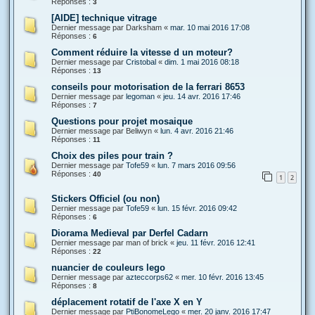
Réponses :
3
[AIDE] technique vitrage
Dernier message par
Darksham
«
mar. 10 mai 2016 17:08
Réponses :
6
Comment réduire la vitesse d un moteur?
Dernier message par
Cristobal
«
dim. 1 mai 2016 08:18
Réponses :
13
conseils pour motorisation de la ferrari 8653
Dernier message par
legoman
«
jeu. 14 avr. 2016 17:46
Réponses :
7
Questions pour projet mosaique
Dernier message par
Beliwyn
«
lun. 4 avr. 2016 21:46
Réponses :
11
Choix des piles pour train ?
Dernier message par
Tofe59
«
lun. 7 mars 2016 09:56
Réponses :
40
1
2
Stickers Officiel (ou non)
Dernier message par
Tofe59
«
lun. 15 févr. 2016 09:42
Réponses :
6
Diorama Medieval par Derfel Cadarn
Dernier message par
man of brick
«
jeu. 11 févr. 2016 12:41
Réponses :
22
nuancier de couleurs lego
Dernier message par
azteccorps62
«
mer. 10 févr. 2016 13:45
Réponses :
8
déplacement rotatif de l'axe X en Y
Dernier message par
PtiBonomeLego
«
mer. 20 janv. 2016 17:47