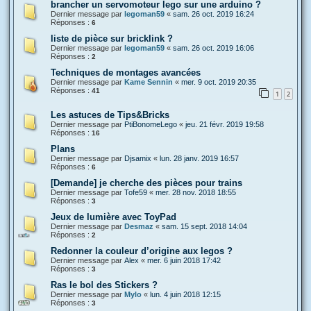
brancher un servomoteur lego sur une arduino ?
Dernier message par
legoman59
«
sam. 26 oct. 2019 16:24
Réponses :
6
liste de pièce sur bricklink ?
Dernier message par
legoman59
«
sam. 26 oct. 2019 16:06
Réponses :
2
Techniques de montages avancées
Dernier message par
Kame Sennin
«
mer. 9 oct. 2019 20:35
Réponses :
41
1
2
Les astuces de Tips&Bricks
Dernier message par
PtiBonomeLego
«
jeu. 21 févr. 2019 19:58
Réponses :
16
Plans
Dernier message par
Djsamix
«
lun. 28 janv. 2019 16:57
Réponses :
6
[Demande] je cherche des pièces pour trains
Dernier message par
Tofe59
«
mer. 28 nov. 2018 18:55
Réponses :
3
Jeux de lumière avec ToyPad
Dernier message par
Desmaz
«
sam. 15 sept. 2018 14:04
Réponses :
2
Redonner la couleur d’origine aux legos ?
Dernier message par
Alex
«
mer. 6 juin 2018 17:42
Réponses :
3
Ras le bol des Stickers ?
Dernier message par
Mylo
«
lun. 4 juin 2018 12:15
Réponses :
3