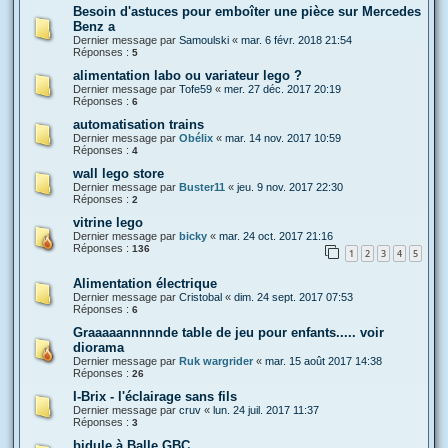
Besoin d'astuces pour emboîter une pièce sur Mercedes
Benz a
Dernier message par
Samoulski
«
mar. 6 févr. 2018 21:54
Réponses :
5
alimentation labo ou variateur lego ?
Dernier message par
Tofe59
«
mer. 27 déc. 2017 20:19
Réponses :
6
automatisation trains
Dernier message par
Obélix
«
mar. 14 nov. 2017 10:59
Réponses :
4
wall lego store
Dernier message par
Buster11
«
jeu. 9 nov. 2017 22:30
Réponses :
2
vitrine lego
Dernier message par
bicky
«
mar. 24 oct. 2017 21:16
Réponses :
136
1
2
3
4
5
Alimentation électrique
Dernier message par
Cristobal
«
dim. 24 sept. 2017 07:53
Réponses :
6
Graaaaannnnnde table de jeu pour enfants..... voir
diorama
Dernier message par
Ruk wargrider
«
mar. 15 août 2017 14:38
Réponses :
26
I-Brix - l'éclairage sans fils
Dernier message par
cruv
«
lun. 24 juil. 2017 11:37
Réponses :
3
bidule à Balle GBC