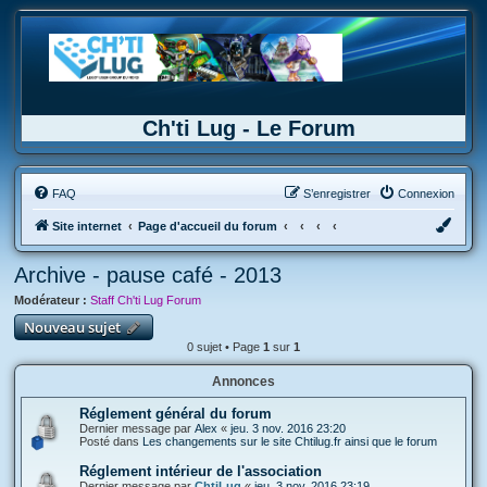
Ch'ti Lug - Le Forum
FAQ
S’enregistrer
Connexion
Site internet
Page d'accueil du forum
Archive - pause café - 2013
Modérateur :
Staff Ch'ti Lug Forum
Nouveau sujet
0 sujet • Page
1
sur
1
Annonces
Réglement général du forum
Dernier message par
Alex
«
jeu. 3 nov. 2016 23:20
Posté dans
Les changements sur le site Chtilug.fr ainsi que le forum
Réglement intérieur de l'association
Dernier message par
ChtiLug
«
jeu. 3 nov. 2016 23:19