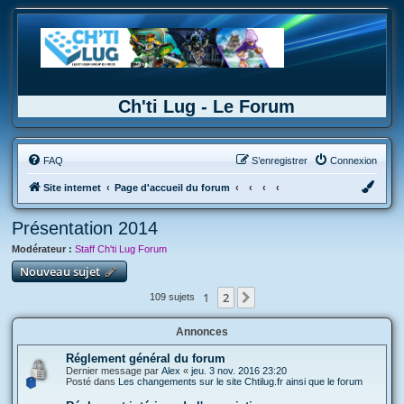
Ch'ti Lug - Le Forum
FAQ
S’enregistrer
Connexion
Site internet
Page d'accueil du forum
Présentation 2014
Modérateur :
Staff Ch'ti Lug Forum
Nouveau sujet
1
2
Suivante
109 sujets
Annonces
Réglement général du forum
Dernier message par
Alex
«
jeu. 3 nov. 2016 23:20
Posté dans
Les changements sur le site Chtilug.fr ainsi que le forum