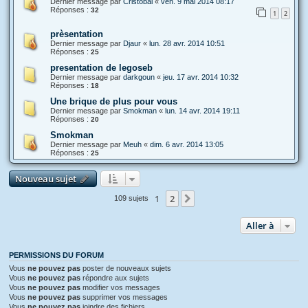
Dernier message par
Cristobal
«
ven. 9 mai 2014 08:17
Réponses :
32
1
2
prèsentation
Dernier message par
Djaur
«
lun. 28 avr. 2014 10:51
Réponses :
25
presentation de legoseb
Dernier message par
darkgoun
«
jeu. 17 avr. 2014 10:32
Réponses :
18
Une brique de plus pour vous
Dernier message par
Smokman
«
lun. 14 avr. 2014 19:11
Réponses :
20
Smokman
Dernier message par
Meuh
«
dim. 6 avr. 2014 13:05
Réponses :
25
Nouveau sujet
1
2
Suivante
109 sujets
Aller à
PERMISSIONS DU FORUM
Vous
ne pouvez pas
poster de nouveaux sujets
Vous
ne pouvez pas
répondre aux sujets
Vous
ne pouvez pas
modifier vos messages
Vous
ne pouvez pas
supprimer vos messages
Vous
ne pouvez pas
joindre des fichiers