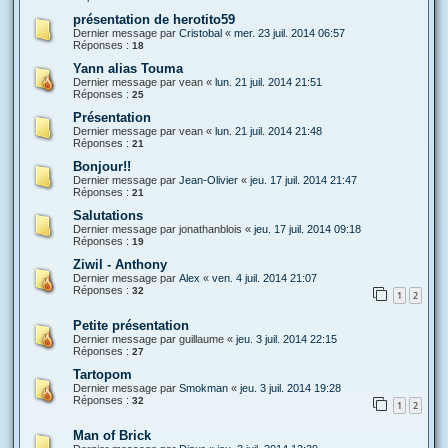
présentation de herotito59
Dernier message par
Cristobal
«
mer. 23 juil. 2014 06:57
Réponses :
18
Yann alias Touma
Dernier message par
vean
«
lun. 21 juil. 2014 21:51
Réponses :
25
Présentation
Dernier message par
vean
«
lun. 21 juil. 2014 21:48
Réponses :
21
Bonjour!!
Dernier message par
Jean-Olivier
«
jeu. 17 juil. 2014 21:47
Réponses :
21
Salutations
Dernier message par
jonathanblois
«
jeu. 17 juil. 2014 09:18
Réponses :
19
Ziwil - Anthony
Dernier message par
Alex
«
ven. 4 juil. 2014 21:07
Réponses :
32
1
2
Petite présentation
Dernier message par
guillaume
«
jeu. 3 juil. 2014 22:15
Réponses :
27
Tartopom
Dernier message par
Smokman
«
jeu. 3 juil. 2014 19:28
Réponses :
32
1
2
Man of Brick