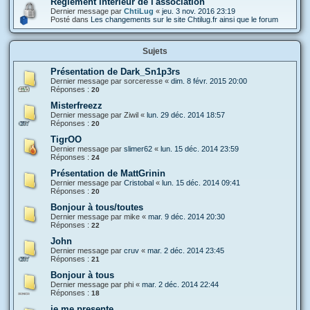
Réglement intérieur de l'association
Dernier message par
ChtiLug
«
jeu. 3 nov. 2016 23:19
Posté dans
Les changements sur le site Chtilug.fr ainsi que le forum
Sujets
Présentation de Dark_Sn1p3rs
Dernier message par
sorceresse
«
dim. 8 févr. 2015 20:00
Réponses :
20
Misterfreezz
Dernier message par
Ziwil
«
lun. 29 déc. 2014 18:57
Réponses :
20
TigrOO
Dernier message par
slimer62
«
lun. 15 déc. 2014 23:59
Réponses :
24
Présentation de MattGrinin
Dernier message par
Cristobal
«
lun. 15 déc. 2014 09:41
Réponses :
20
Bonjour à tous/toutes
Dernier message par
mike
«
mar. 9 déc. 2014 20:30
Réponses :
22
John
Dernier message par
cruv
«
mar. 2 déc. 2014 23:45
Réponses :
21
Bonjour à tous
Dernier message par
phi
«
mar. 2 déc. 2014 22:44
Réponses :
18
je me presente