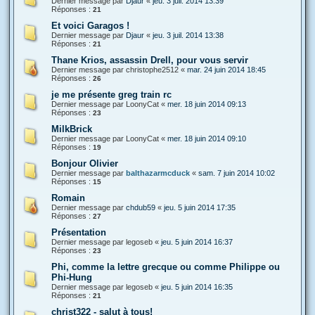
Dernier message par
Djaur
«
jeu. 3 juil. 2014 13:39
Réponses :
21
Et voici Garagos !
Dernier message par
Djaur
«
jeu. 3 juil. 2014 13:38
Réponses :
21
Thane Krios, assassin Drell, pour vous servir
Dernier message par
christophe2512
«
mar. 24 juin 2014 18:45
Réponses :
26
je me présente greg train rc
Dernier message par
LoonyCat
«
mer. 18 juin 2014 09:13
Réponses :
23
MilkBrick
Dernier message par
LoonyCat
«
mer. 18 juin 2014 09:10
Réponses :
19
Bonjour Olivier
Dernier message par
balthazarmcduck
«
sam. 7 juin 2014 10:02
Réponses :
15
Romain
Dernier message par
chdub59
«
jeu. 5 juin 2014 17:35
Réponses :
27
Présentation
Dernier message par
legoseb
«
jeu. 5 juin 2014 16:37
Réponses :
23
Phi, comme la lettre grecque ou comme Philippe ou
Phi-Hung
Dernier message par
legoseb
«
jeu. 5 juin 2014 16:35
Réponses :
21
christ322 - salut à tous!