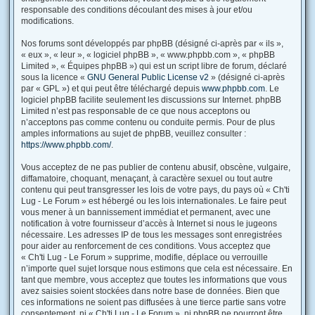
responsable des conditions découlant des mises à jour et/ou
modifications.
Nos forums sont développés par phpBB (désigné ci-après par « ils »,
« eux », « leur », « logiciel phpBB », « www.phpbb.com », « phpBB
Limited », « Équipes phpBB ») qui est un script libre de forum, déclaré
sous la licence «
GNU General Public License v2
» (désigné ci-après
par « GPL ») et qui peut être téléchargé depuis
www.phpbb.com
. Le
logiciel phpBB facilite seulement les discussions sur Internet. phpBB
Limited n’est pas responsable de ce que nous acceptons ou
n’acceptons pas comme contenu ou conduite permis. Pour de plus
amples informations au sujet de phpBB, veuillez consulter :
https://www.phpbb.com/
.
Vous acceptez de ne pas publier de contenu abusif, obscène, vulgaire,
diffamatoire, choquant, menaçant, à caractère sexuel ou tout autre
contenu qui peut transgresser les lois de votre pays, du pays où « Ch'ti
Lug - Le Forum » est hébergé ou les lois internationales. Le faire peut
vous mener à un bannissement immédiat et permanent, avec une
notification à votre fournisseur d’accès à Internet si nous le jugeons
nécessaire. Les adresses IP de tous les messages sont enregistrées
pour aider au renforcement de ces conditions. Vous acceptez que
« Ch'ti Lug - Le Forum » supprime, modifie, déplace ou verrouille
n’importe quel sujet lorsque nous estimons que cela est nécessaire. En
tant que membre, vous acceptez que toutes les informations que vous
avez saisies soient stockées dans notre base de données. Bien que
ces informations ne soient pas diffusées à une tierce partie sans votre
consentement, ni « Ch'ti Lug - Le Forum », ni phpBB ne pourront être