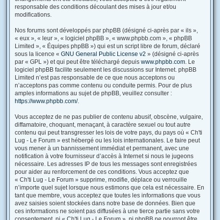
responsable des conditions découlant des mises à jour et/ou
modifications.
Nos forums sont développés par phpBB (désigné ci-après par « ils »,
« eux », « leur », « logiciel phpBB », « www.phpbb.com », « phpBB
Limited », « Équipes phpBB ») qui est un script libre de forum, déclaré
sous la licence «
GNU General Public License v2
» (désigné ci-après
par « GPL ») et qui peut être téléchargé depuis
www.phpbb.com
. Le
logiciel phpBB facilite seulement les discussions sur Internet. phpBB
Limited n’est pas responsable de ce que nous acceptons ou
n’acceptons pas comme contenu ou conduite permis. Pour de plus
amples informations au sujet de phpBB, veuillez consulter :
https://www.phpbb.com/
.
Vous acceptez de ne pas publier de contenu abusif, obscène, vulgaire,
diffamatoire, choquant, menaçant, à caractère sexuel ou tout autre
contenu qui peut transgresser les lois de votre pays, du pays où « Ch'ti
Lug - Le Forum » est hébergé ou les lois internationales. Le faire peut
vous mener à un bannissement immédiat et permanent, avec une
notification à votre fournisseur d’accès à Internet si nous le jugeons
nécessaire. Les adresses IP de tous les messages sont enregistrées
pour aider au renforcement de ces conditions. Vous acceptez que
« Ch'ti Lug - Le Forum » supprime, modifie, déplace ou verrouille
n’importe quel sujet lorsque nous estimons que cela est nécessaire. En
tant que membre, vous acceptez que toutes les informations que vous
avez saisies soient stockées dans notre base de données. Bien que
ces informations ne soient pas diffusées à une tierce partie sans votre
consentement, ni « Ch'ti Lug - Le Forum », ni phpBB ne pourront être