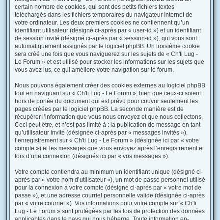
certain nombre de cookies, qui sont des petits fichiers textes
téléchargés dans les fichiers temporaires du navigateur Internet de
votre ordinateur. Les deux premiers cookies ne contiennent qu’un
identifiant utilisateur (désigné ci-après par « user-id ») et un identifiant
de session invité (désigné ci-après par « session-id »), qui vous sont
automatiquement assignés par le logiciel phpBB. Un troisième cookie
sera créé une fois que vous naviguerez sur les sujets de « Ch'ti Lug -
Le Forum » et est utilisé pour stocker les informations sur les sujets que
vous avez lus, ce qui améliore votre navigation sur le forum.
Nous pouvons également créer des cookies externes au logiciel phpBB
tout en naviguant sur « Ch'ti Lug - Le Forum », bien que ceux-ci soient
hors de portée du document qui est prévu pour couvrir seulement les
pages créées par le logiciel phpBB. La seconde manière est de
récupérer l’information que vous nous envoyez et que nous collectons.
Ceci peut être, et n’est pas limité à : la publication de message en tant
qu’utilisateur invité (désignée ci-après par « messages invités »),
l’enregistrement sur « Ch'ti Lug - Le Forum » (désignée ici par « votre
compte ») et les messages que vous envoyez après l’enregistrement et
lors d’une connexion (désignés ici par « vos messages »).
Votre compte contiendra au minimum un identifiant unique (désigné ci-
après par « votre nom d’utilisateur »), un mot de passe personnel utilisé
pour la connexion à votre compte (désigné ci-après par « votre mot de
passe »), et une adresse courriel personnelle valide (désignée ci-après
par « votre courriel »). Vos informations pour votre compte sur « Ch'ti
Lug - Le Forum » sont protégées par les lois de protection des données
applicables dans le pays qui nous héberge. Toute information en-