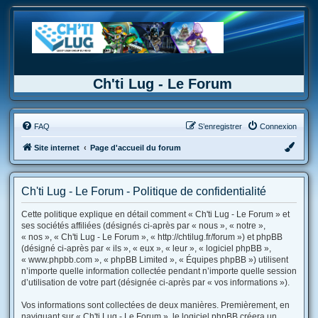
Ch'ti Lug - Le Forum
FAQ
S’enregistrer
Connexion
Site internet
Page d'accueil du forum
Ch'ti Lug - Le Forum - Politique de confidentialité
Cette politique explique en détail comment « Ch'ti Lug - Le Forum » et
ses sociétés affiliées (désignés ci-après par « nous », « notre »,
« nos », « Ch'ti Lug - Le Forum », « http://chtilug.fr/forum ») et phpBB
(désigné ci-après par « ils », « eux », « leur », « logiciel phpBB »,
« www.phpbb.com », « phpBB Limited », « Équipes phpBB ») utilisent
n’importe quelle information collectée pendant n’importe quelle session
d’utilisation de votre part (désignée ci-après par « vos informations »).
Vos informations sont collectées de deux manières. Premièrement, en
naviguant sur « Ch'ti Lug - Le Forum », le logiciel phpBB créera un