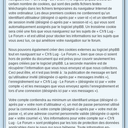
certain nombre de cookies, qui sont des petits fichiers textes
téléchargés dans les fichiers temporaires du navigateur Internet de
votre ordinateur. Les deux premiers cookies ne contiennent qu’un
identifiant utilisateur (désigné ci-après par « user-id ») et un identifiant
de session invité (désigné ci-après par « session-id »), qui vous sont
automatiquement assignés par le logiciel phpBB. Un troisième cookie
sera créé une fois que vous naviguerez sur les sujets de « Ch'ti Lug -
Le Forum » et est utilisé pour stocker les informations sur les sujets que
vous avez lus, ce qui améliore votre navigation sur le forum.
Nous pouvons également créer des cookies externes au logiciel phpBB
tout en naviguant sur « Ch'ti Lug - Le Forum », bien que ceux-ci soient
hors de portée du document qui est prévu pour couvrir seulement les
pages créées par le logiciel phpBB. La seconde manière est de
récupérer l’information que vous nous envoyez et que nous collectons.
Ceci peut être, et n’est pas limité à : la publication de message en tant
qu’utilisateur invité (désignée ci-après par « messages invités »),
l’enregistrement sur « Ch'ti Lug - Le Forum » (désignée ici par « votre
compte ») et les messages que vous envoyez après l’enregistrement et
lors d’une connexion (désignés ici par « vos messages »).
Votre compte contiendra au minimum un identifiant unique (désigné ci-
après par « votre nom d’utilisateur »), un mot de passe personnel utilisé
pour la connexion à votre compte (désigné ci-après par « votre mot de
passe »), et une adresse courriel personnelle valide (désignée ci-après
par « votre courriel »). Vos informations pour votre compte sur « Ch'ti
Lug - Le Forum » sont protégées par les lois de protection des données
applicables dans le pays qui nous héberge. Toute information en-