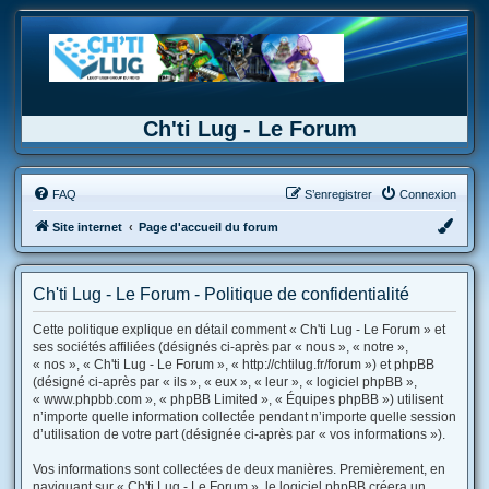
Ch'ti Lug - Le Forum
FAQ
S’enregistrer
Connexion
Site internet
Page d'accueil du forum
Ch'ti Lug - Le Forum - Politique de confidentialité
Cette politique explique en détail comment « Ch'ti Lug - Le Forum » et
ses sociétés affiliées (désignés ci-après par « nous », « notre »,
« nos », « Ch'ti Lug - Le Forum », « http://chtilug.fr/forum ») et phpBB
(désigné ci-après par « ils », « eux », « leur », « logiciel phpBB »,
« www.phpbb.com », « phpBB Limited », « Équipes phpBB ») utilisent
n’importe quelle information collectée pendant n’importe quelle session
d’utilisation de votre part (désignée ci-après par « vos informations »).
Vos informations sont collectées de deux manières. Premièrement, en
naviguant sur « Ch'ti Lug - Le Forum », le logiciel phpBB créera un