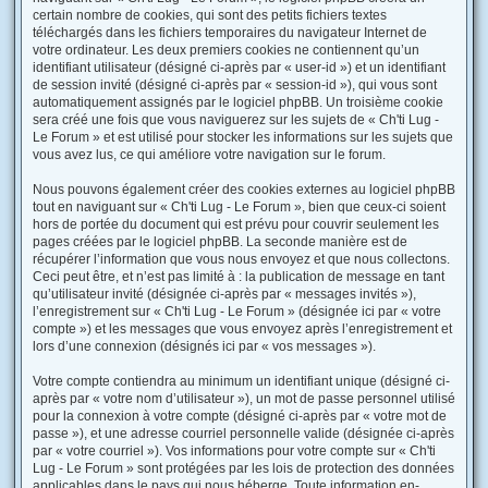
certain nombre de cookies, qui sont des petits fichiers textes
téléchargés dans les fichiers temporaires du navigateur Internet de
votre ordinateur. Les deux premiers cookies ne contiennent qu’un
identifiant utilisateur (désigné ci-après par « user-id ») et un identifiant
de session invité (désigné ci-après par « session-id »), qui vous sont
automatiquement assignés par le logiciel phpBB. Un troisième cookie
sera créé une fois que vous naviguerez sur les sujets de « Ch'ti Lug -
Le Forum » et est utilisé pour stocker les informations sur les sujets que
vous avez lus, ce qui améliore votre navigation sur le forum.
Nous pouvons également créer des cookies externes au logiciel phpBB
tout en naviguant sur « Ch'ti Lug - Le Forum », bien que ceux-ci soient
hors de portée du document qui est prévu pour couvrir seulement les
pages créées par le logiciel phpBB. La seconde manière est de
récupérer l’information que vous nous envoyez et que nous collectons.
Ceci peut être, et n’est pas limité à : la publication de message en tant
qu’utilisateur invité (désignée ci-après par « messages invités »),
l’enregistrement sur « Ch'ti Lug - Le Forum » (désignée ici par « votre
compte ») et les messages que vous envoyez après l’enregistrement et
lors d’une connexion (désignés ici par « vos messages »).
Votre compte contiendra au minimum un identifiant unique (désigné ci-
après par « votre nom d’utilisateur »), un mot de passe personnel utilisé
pour la connexion à votre compte (désigné ci-après par « votre mot de
passe »), et une adresse courriel personnelle valide (désignée ci-après
par « votre courriel »). Vos informations pour votre compte sur « Ch'ti
Lug - Le Forum » sont protégées par les lois de protection des données
applicables dans le pays qui nous héberge. Toute information en-