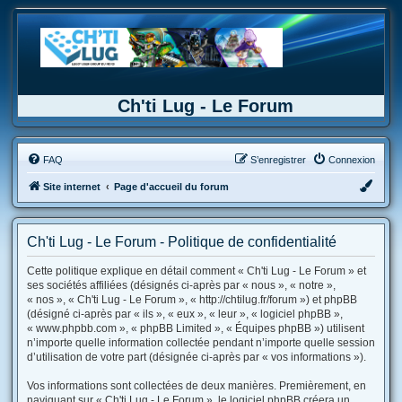
Ch'ti Lug - Le Forum
FAQ
S’enregistrer
Connexion
Site internet
Page d'accueil du forum
Ch'ti Lug - Le Forum - Politique de confidentialité
Cette politique explique en détail comment « Ch'ti Lug - Le Forum » et
ses sociétés affiliées (désignés ci-après par « nous », « notre »,
« nos », « Ch'ti Lug - Le Forum », « http://chtilug.fr/forum ») et phpBB
(désigné ci-après par « ils », « eux », « leur », « logiciel phpBB »,
« www.phpbb.com », « phpBB Limited », « Équipes phpBB ») utilisent
n’importe quelle information collectée pendant n’importe quelle session
d’utilisation de votre part (désignée ci-après par « vos informations »).
Vos informations sont collectées de deux manières. Premièrement, en
naviguant sur « Ch'ti Lug - Le Forum », le logiciel phpBB créera un