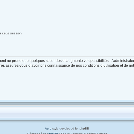
r cette session
ement ne prend que quelques secondes et augmente vos possibilités. L’administrat
, assurez-vous d’avoir pris connaissance de nos conditions d’utilisation et de notre
Aero
style developed for phpBB
Développé par
phpBB
® Forum Software © phpBB Limited