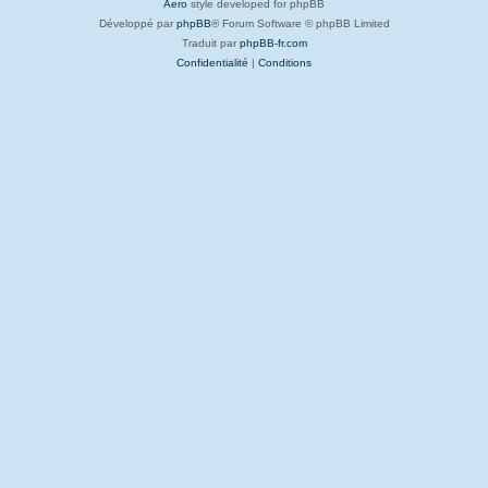
Aero
style developed for phpBB
Développé par
phpBB
® Forum Software © phpBB Limited
Traduit par
phpBB-fr.com
Confidentialité
|
Conditions