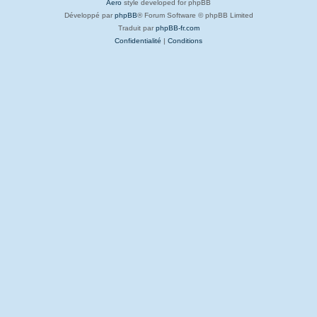
Aero
style developed for phpBB
Développé par
phpBB
® Forum Software © phpBB Limited
Traduit par
phpBB-fr.com
Confidentialité
|
Conditions