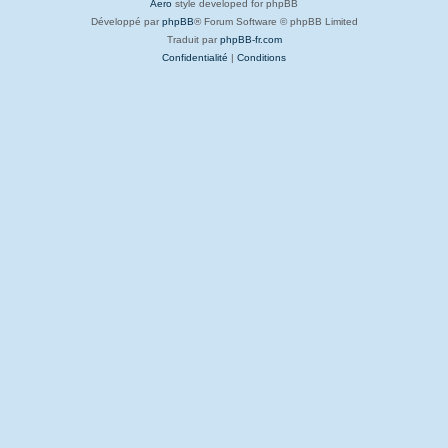
Aero
style developed for phpBB
Développé par
phpBB
® Forum Software © phpBB Limited
Traduit par
phpBB-fr.com
Confidentialité
|
Conditions