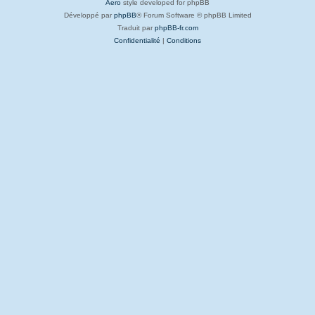
Aero
style developed for phpBB
Développé par
phpBB
® Forum Software © phpBB Limited
Traduit par
phpBB-fr.com
Confidentialité
|
Conditions