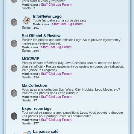
vous aider à vous y retrouver.
Staff Ch'ti Lug Forum
Modérateur :
Sujets :
9
Info/News Lego
Toute l'actualité sur la sortie des sets
Staff Ch'ti Lug Forum
Modérateur :
Sujets :
161
Set Officiel & Review
Publiez les photos des sets officiels Lego. Vous pouvez également y
mettre une review d'un set.
Staff Ch'ti Lug Forum
Modérateur :
Sujets :
204
MOC/WIP
Photos de vos créations (My Own Creation) issu ou non d'une base
d'un set officiel - Postez également vos projets en cours de réalisation,
WIP (Work In Progress)
Staff Ch'ti Lug Forum
Modérateur :
Sujets :
924
Ma Collection
Vous avez une collection Star Wars, City, Hobbits, Lego Movie, etc?
Postez vos photos dans cette rubrique.
Staff Ch'ti Lug Forum
Modérateur :
Sujets :
87
Expo, reportage
Tout ce qui se rapporte aux expositions Lego. Vous pouvez y déposer
vos photos pour partager avec la communautée.
Staff Ch'ti Lug Forum
Modérateur :
Sujets :
277
La pause café