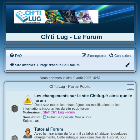
Ch'ti Lug - Le Forum
FAQ
S’enregistrer
Connexion
Site internet
Page d'accueil du forum
Nous sommes le dim. 9 août 2026 16:51
Ch'ti Lug - Partie Public
Les changements sur le site Chtilug.fr ainsi que le
forum
Retouvez toutes les mises à jour, les modifications et les
informations importantes du site et du forum
Staff Ch'ti Lug Forum
Modérateur :
Sous-forum :
Rubrique Spéciale Mise à Jour
Sujets :
45
Tutorial Forum
Avec la mise à jour du forum, il va falloir s'habituer à quelques
changements. Cette rubrique sera constitué de Tutorial, pour