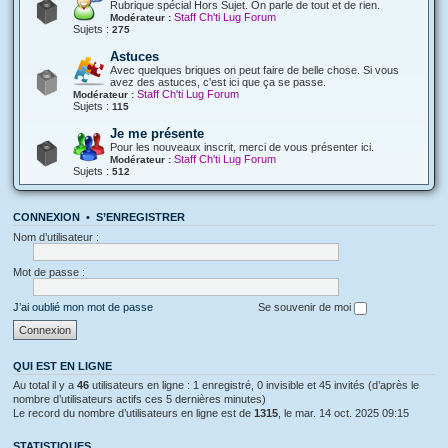
Rubrique spécial Hors Sujet. On parle de tout et de rien.
Staff Ch'ti Lug Forum
Modérateur :
Sujets :
275
Astuces
Avec quelques briques on peut faire de belle chose. Si vous
avez des astuces, c'est ici que ça se passe.
Staff Ch'ti Lug Forum
Modérateur :
Sujets :
115
Je me présente
Pour les nouveaux inscrit, merci de vous présenter ici.
Staff Ch'ti Lug Forum
Modérateur :
Sujets :
512
CONNEXION
•
S’ENREGISTRER
Nom d’utilisateur :
Mot de passe :
J’ai oublié mon mot de passe
Se souvenir de moi
QUI EST EN LIGNE
Au total il y a
46
utilisateurs en ligne : 1 enregistré, 0 invisible et 45 invités (d’après le
nombre d’utilisateurs actifs ces 5 dernières minutes)
Le record du nombre d’utilisateurs en ligne est de
1315
, le mar. 14 oct. 2025 09:15
STATISTIQUES