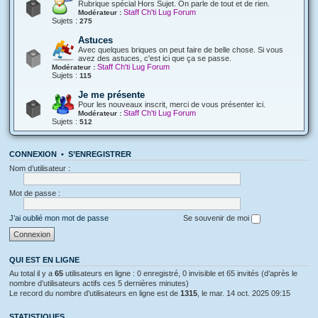
Rubrique spécial Hors Sujet. On parle de tout et de rien.
Staff Ch'ti Lug Forum
Modérateur :
Sujets :
275
Astuces
Avec quelques briques on peut faire de belle chose. Si vous
avez des astuces, c'est ici que ça se passe.
Staff Ch'ti Lug Forum
Modérateur :
Sujets :
115
Je me présente
Pour les nouveaux inscrit, merci de vous présenter ici.
Staff Ch'ti Lug Forum
Modérateur :
Sujets :
512
CONNEXION
•
S’ENREGISTRER
Nom d’utilisateur :
Mot de passe :
J’ai oublié mon mot de passe
Se souvenir de moi
QUI EST EN LIGNE
Au total il y a
65
utilisateurs en ligne : 0 enregistré, 0 invisible et 65 invités (d’après le
nombre d’utilisateurs actifs ces 5 dernières minutes)
Le record du nombre d’utilisateurs en ligne est de
1315
, le mar. 14 oct. 2025 09:15
STATISTIQUES