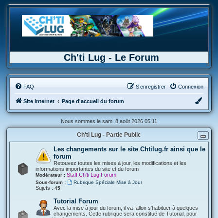
Ch'ti Lug - Le Forum
FAQ
S’enregistrer
Connexion
Site internet
Page d'accueil du forum
Nous sommes le sam. 8 août 2026 05:11
Ch'ti Lug - Partie Public
Les changements sur le site Chtilug.fr ainsi que le
forum
Retouvez toutes les mises à jour, les modifications et les
informations importantes du site et du forum
Staff Ch'ti Lug Forum
Modérateur :
Sous-forum :
Rubrique Spéciale Mise à Jour
Sujets :
45
Tutorial Forum
Avec la mise à jour du forum, il va falloir s'habituer à quelques
changements. Cette rubrique sera constitué de Tutorial, pour