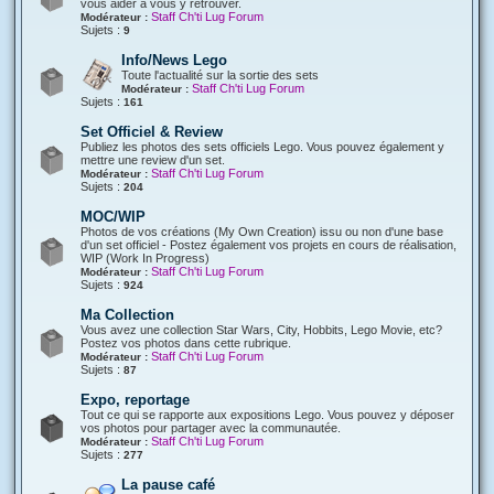
vous aider à vous y retrouver.
Staff Ch'ti Lug Forum
Modérateur :
Sujets :
9
Info/News Lego
Toute l'actualité sur la sortie des sets
Staff Ch'ti Lug Forum
Modérateur :
Sujets :
161
Set Officiel & Review
Publiez les photos des sets officiels Lego. Vous pouvez également y
mettre une review d'un set.
Staff Ch'ti Lug Forum
Modérateur :
Sujets :
204
MOC/WIP
Photos de vos créations (My Own Creation) issu ou non d'une base
d'un set officiel - Postez également vos projets en cours de réalisation,
WIP (Work In Progress)
Staff Ch'ti Lug Forum
Modérateur :
Sujets :
924
Ma Collection
Vous avez une collection Star Wars, City, Hobbits, Lego Movie, etc?
Postez vos photos dans cette rubrique.
Staff Ch'ti Lug Forum
Modérateur :
Sujets :
87
Expo, reportage
Tout ce qui se rapporte aux expositions Lego. Vous pouvez y déposer
vos photos pour partager avec la communautée.
Staff Ch'ti Lug Forum
Modérateur :
Sujets :
277
La pause café