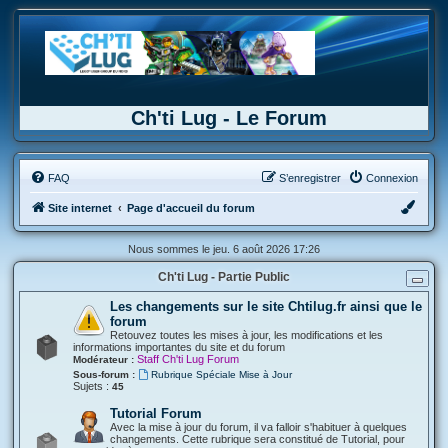
Ch'ti Lug - Le Forum
FAQ
S’enregistrer
Connexion
Site internet
Page d'accueil du forum
Nous sommes le jeu. 6 août 2026 17:26
Ch'ti Lug - Partie Public
Les changements sur le site Chtilug.fr ainsi que le
forum
Retouvez toutes les mises à jour, les modifications et les
informations importantes du site et du forum
Staff Ch'ti Lug Forum
Modérateur :
Sous-forum :
Rubrique Spéciale Mise à Jour
Sujets :
45
Tutorial Forum
Avec la mise à jour du forum, il va falloir s'habituer à quelques
changements. Cette rubrique sera constitué de Tutorial, pour