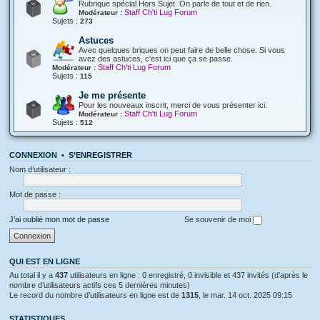
Rubrique spécial Hors Sujet. On parle de tout et de rien.
Staff Ch'ti Lug Forum
Modérateur :
Sujets :
273
Astuces
Avec quelques briques on peut faire de belle chose. Si vous
avez des astuces, c'est ici que ça se passe.
Staff Ch'ti Lug Forum
Modérateur :
Sujets :
115
Je me présente
Pour les nouveaux inscrit, merci de vous présenter ici.
Staff Ch'ti Lug Forum
Modérateur :
Sujets :
512
CONNEXION
•
S’ENREGISTRER
Nom d’utilisateur :
Mot de passe :
J’ai oublié mon mot de passe
Se souvenir de moi
QUI EST EN LIGNE
Au total il y a
437
utilisateurs en ligne : 0 enregistré, 0 invisible et 437 invités (d’après le
nombre d’utilisateurs actifs ces 5 dernières minutes)
Le record du nombre d’utilisateurs en ligne est de
1315
, le mar. 14 oct. 2025 09:15
STATISTIQUES