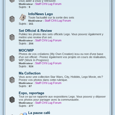
vous aider à vous y retrouver.
Staff Ch'ti Lug Forum
Modérateur :
Sujets :
9
Info/News Lego
Toute l'actualité sur la sortie des sets
Staff Ch'ti Lug Forum
Modérateur :
Sujets :
161
Set Officiel & Review
Publiez les photos des sets officiels Lego. Vous pouvez également y
mettre une review d'un set.
Staff Ch'ti Lug Forum
Modérateur :
Sujets :
204
MOC/WIP
Photos de vos créations (My Own Creation) issu ou non d'une base
d'un set officiel - Postez également vos projets en cours de réalisation,
WIP (Work In Progress)
Staff Ch'ti Lug Forum
Modérateur :
Sujets :
924
Ma Collection
Vous avez une collection Star Wars, City, Hobbits, Lego Movie, etc?
Postez vos photos dans cette rubrique.
Staff Ch'ti Lug Forum
Modérateur :
Sujets :
87
Expo, reportage
Tout ce qui se rapporte aux expositions Lego. Vous pouvez y déposer
vos photos pour partager avec la communautée.
Staff Ch'ti Lug Forum
Modérateur :
Sujets :
277
La pause café