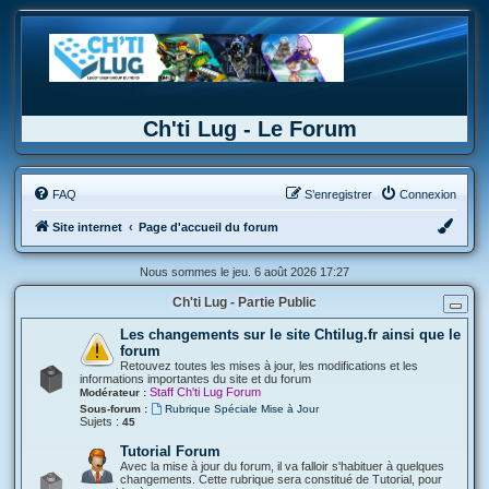
Ch'ti Lug - Le Forum
FAQ
S’enregistrer
Connexion
Site internet
Page d'accueil du forum
Nous sommes le jeu. 6 août 2026 17:27
Ch'ti Lug - Partie Public
Les changements sur le site Chtilug.fr ainsi que le
forum
Retouvez toutes les mises à jour, les modifications et les
informations importantes du site et du forum
Staff Ch'ti Lug Forum
Modérateur :
Sous-forum :
Rubrique Spéciale Mise à Jour
Sujets :
45
Tutorial Forum
Avec la mise à jour du forum, il va falloir s'habituer à quelques
changements. Cette rubrique sera constitué de Tutorial, pour