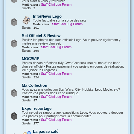
vous aider à vous y retrouver.
Staff Ch'ti Lug Forum
Modérateur :
Sujets :
9
Info/News Lego
Toute l'actualité sur la sortie des sets
Staff Ch'ti Lug Forum
Modérateur :
Sujets :
161
Set Officiel & Review
Publiez les photos des sets officiels Lego. Vous pouvez également y
mettre une review d'un set.
Staff Ch'ti Lug Forum
Modérateur :
Sujets :
204
MOC/WIP
Photos de vos créations (My Own Creation) issu ou non d'une base
d'un set officiel - Postez également vos projets en cours de réalisation,
WIP (Work In Progress)
Staff Ch'ti Lug Forum
Modérateur :
Sujets :
924
Ma Collection
Vous avez une collection Star Wars, City, Hobbits, Lego Movie, etc?
Postez vos photos dans cette rubrique.
Staff Ch'ti Lug Forum
Modérateur :
Sujets :
87
Expo, reportage
Tout ce qui se rapporte aux expositions Lego. Vous pouvez y déposer
vos photos pour partager avec la communautée.
Staff Ch'ti Lug Forum
Modérateur :
Sujets :
277
La pause café