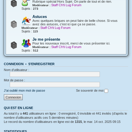
Rubrique spécial Hors Sujet. On parle de tout et de rien.
Staff Ch'ti Lug Forum
Modérateur :
Sujets :
273
Astuces
Avec quelques briques on peut faire de belle chose. Si vous
avez des astuces, c'est ici que ça se passe.
Staff Ch'ti Lug Forum
Modérateur :
Sujets :
115
Je me présente
Pour les nouveaux inscrit, merci de vous présenter ici.
Staff Ch'ti Lug Forum
Modérateur :
Sujets :
512
CONNEXION
•
S’ENREGISTRER
Nom d’utilisateur :
Mot de passe :
J’ai oublié mon mot de passe
Se souvenir de moi
QUI EST EN LIGNE
Au total il y a
441
utilisateurs en ligne : 0 enregistré, 0 invisible et 441 invités (d’après le
nombre d’utilisateurs actifs ces 5 dernières minutes)
Le record du nombre d’utilisateurs en ligne est de
1315
, le mar. 14 oct. 2025 09:15
STATISTIQUES