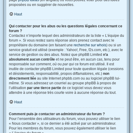
page
phpBB Ideas
(en anglais) où vous pouvez voter pour des idées
proposées ou en suggérer de nouvelles.
Haut
Qui contacter pour les abus ou les questions légales concernant ce
forum ?
Contactez n’importe lequel des administrateurs de la liste « L’équipe du
forum ». Si vous restez sans réponse alors prenez contact avec le
propriétaire du domaine (en faisant une
recherche sur whois
) ou si un
service gratuit est utilisé (exemple : Yahoo!, Free, f2s.com, etc.), avec le
service de gestion ou des abus. Notez que phpBB Limited
n’a
absolument aucun contrôle
et ne peut être, en aucun cas, tenu pour
responsable sur
comment
,
où
ou
par qui
ce forum est utilisé. Il est
inutile de contacter phpBB Limited pour toute question légale (cessions
et désistements, responsabilité, propos diffamatoires, etc.)
non
directement liée
au site Internet phpbb.com ou au logiciel phpBB lui-
même. Si vous adressez un courriel au groupe phpBB à propos de
l’utilisation
par une tierce partie
de ce logiciel vous devez vous
attendre à une réponse très courte voire à aucune réponse du tout.
Haut
Comment puis-je contacter un administrateur du forum ?
Pour l’ensemble des utilisateurs du forum, vous pouvez utiliser le lien
« Nous contacter », si ce dernier a été activé par un administrateur.
Pour les membres du forum, vous pouvez également utiliser le lien