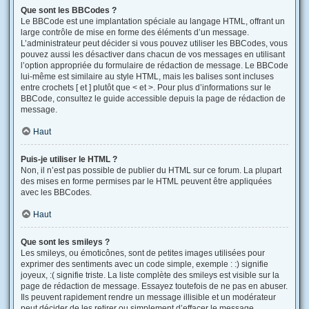
Que sont les BBCodes ?
Le BBCode est une implantation spéciale au langage HTML, offrant un
large contrôle de mise en forme des éléments d’un message.
L’administrateur peut décider si vous pouvez utiliser les BBCodes, vous
pouvez aussi les désactiver dans chacun de vos messages en utilisant
l’option appropriée du formulaire de rédaction de message. Le BBCode
lui-même est similaire au style HTML, mais les balises sont incluses
entre crochets [ et ] plutôt que < et >. Pour plus d’informations sur le
BBCode, consultez le guide accessible depuis la page de rédaction de
message.
Haut
Puis-je utiliser le HTML ?
Non, il n’est pas possible de publier du HTML sur ce forum. La plupart
des mises en forme permises par le HTML peuvent être appliquées
avec les BBCodes.
Haut
Que sont les smileys ?
Les smileys, ou émoticônes, sont de petites images utilisées pour
exprimer des sentiments avec un code simple, exemple : :) signifie
joyeux, :( signifie triste. La liste complète des smileys est visible sur la
page de rédaction de message. Essayez toutefois de ne pas en abuser.
Ils peuvent rapidement rendre un message illisible et un modérateur
peut décider de les retirer ou simplement d’effacer le message.