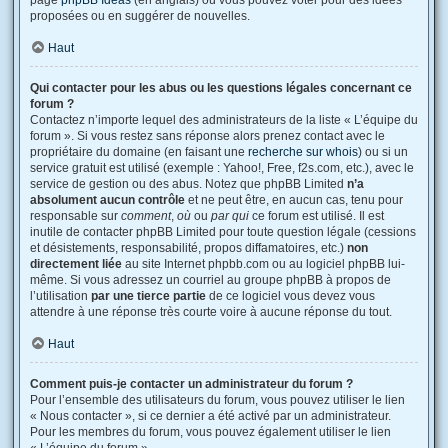
page
phpBB Ideas
(en anglais) où vous pouvez voter pour des idées
proposées ou en suggérer de nouvelles.
Haut
Qui contacter pour les abus ou les questions légales concernant ce
forum ?
Contactez n’importe lequel des administrateurs de la liste « L’équipe du
forum ». Si vous restez sans réponse alors prenez contact avec le
propriétaire du domaine (en faisant une
recherche sur whois
) ou si un
service gratuit est utilisé (exemple : Yahoo!, Free, f2s.com, etc.), avec le
service de gestion ou des abus. Notez que phpBB Limited
n’a
absolument aucun contrôle
et ne peut être, en aucun cas, tenu pour
responsable sur
comment
,
où
ou
par qui
ce forum est utilisé. Il est
inutile de contacter phpBB Limited pour toute question légale (cessions
et désistements, responsabilité, propos diffamatoires, etc.)
non
directement liée
au site Internet phpbb.com ou au logiciel phpBB lui-
même. Si vous adressez un courriel au groupe phpBB à propos de
l’utilisation
par une tierce partie
de ce logiciel vous devez vous
attendre à une réponse très courte voire à aucune réponse du tout.
Haut
Comment puis-je contacter un administrateur du forum ?
Pour l’ensemble des utilisateurs du forum, vous pouvez utiliser le lien
« Nous contacter », si ce dernier a été activé par un administrateur.
Pour les membres du forum, vous pouvez également utiliser le lien