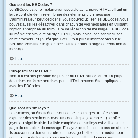
Que sont les BBCodes ?
Le BBCode est une implantation spéciale au langage HTML, offrant un
large contrôle de mise en forme des éléments d’un message.
L’administrateur peut décider si vous pouvez utiliser les BBCodes, vous
pouvez aussi les désactiver dans chacun de vos messages en utilisant
l’option appropriée du formulaire de rédaction de message. Le BBCode
lui-même est similaire au style HTML, mais les balises sont incluses
entre crochets [ et ] plutôt que < et >. Pour plus d’informations sur le
BBCode, consultez le guide accessible depuis la page de rédaction de
message.
Haut
Puis-je utiliser le HTML ?
Non, il n’est pas possible de publier du HTML sur ce forum. La plupart
des mises en forme permises par le HTML peuvent être appliquées
avec les BBCodes.
Haut
Que sont les smileys ?
Les smileys, ou émoticônes, sont de petites images utilisées pour
exprimer des sentiments avec un code simple, exemple : :) signifie
joyeux, :( signifie triste. La liste complète des smileys est visible sur la
page de rédaction de message. Essayez toutefois de ne pas en abuser.
Ils peuvent rapidement rendre un message illisible et un modérateur
peut décider de les retirer ou simplement d’effacer le message.