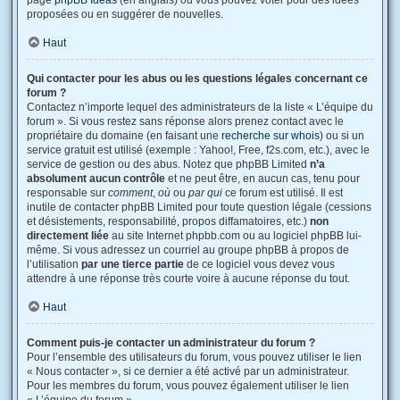
page
phpBB Ideas
(en anglais) où vous pouvez voter pour des idées
proposées ou en suggérer de nouvelles.
Haut
Qui contacter pour les abus ou les questions légales concernant ce
forum ?
Contactez n’importe lequel des administrateurs de la liste « L’équipe du
forum ». Si vous restez sans réponse alors prenez contact avec le
propriétaire du domaine (en faisant une
recherche sur whois
) ou si un
service gratuit est utilisé (exemple : Yahoo!, Free, f2s.com, etc.), avec le
service de gestion ou des abus. Notez que phpBB Limited
n’a
absolument aucun contrôle
et ne peut être, en aucun cas, tenu pour
responsable sur
comment
,
où
ou
par qui
ce forum est utilisé. Il est
inutile de contacter phpBB Limited pour toute question légale (cessions
et désistements, responsabilité, propos diffamatoires, etc.)
non
directement liée
au site Internet phpbb.com ou au logiciel phpBB lui-
même. Si vous adressez un courriel au groupe phpBB à propos de
l’utilisation
par une tierce partie
de ce logiciel vous devez vous
attendre à une réponse très courte voire à aucune réponse du tout.
Haut
Comment puis-je contacter un administrateur du forum ?
Pour l’ensemble des utilisateurs du forum, vous pouvez utiliser le lien
« Nous contacter », si ce dernier a été activé par un administrateur.
Pour les membres du forum, vous pouvez également utiliser le lien