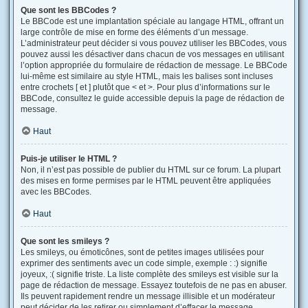
Que sont les BBCodes ?
Le BBCode est une implantation spéciale au langage HTML, offrant un
large contrôle de mise en forme des éléments d’un message.
L’administrateur peut décider si vous pouvez utiliser les BBCodes, vous
pouvez aussi les désactiver dans chacun de vos messages en utilisant
l’option appropriée du formulaire de rédaction de message. Le BBCode
lui-même est similaire au style HTML, mais les balises sont incluses
entre crochets [ et ] plutôt que < et >. Pour plus d’informations sur le
BBCode, consultez le guide accessible depuis la page de rédaction de
message.
Haut
Puis-je utiliser le HTML ?
Non, il n’est pas possible de publier du HTML sur ce forum. La plupart
des mises en forme permises par le HTML peuvent être appliquées
avec les BBCodes.
Haut
Que sont les smileys ?
Les smileys, ou émoticônes, sont de petites images utilisées pour
exprimer des sentiments avec un code simple, exemple : :) signifie
joyeux, :( signifie triste. La liste complète des smileys est visible sur la
page de rédaction de message. Essayez toutefois de ne pas en abuser.
Ils peuvent rapidement rendre un message illisible et un modérateur
peut décider de les retirer ou simplement d’effacer le message.